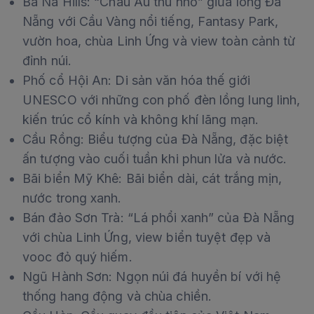
Bà Nà Hills: “Châu Âu thu nhỏ” giữa lòng Đà
Nẵng với Cầu Vàng nổi tiếng, Fantasy Park,
vườn hoa, chùa Linh Ứng và view toàn cảnh từ
đỉnh núi.
Phố cổ Hội An: Di sản văn hóa thế giới
UNESCO với những con phố đèn lồng lung linh,
kiến trúc cổ kính và không khí lãng mạn.
Cầu Rồng: Biểu tượng của Đà Nẵng, đặc biệt
ấn tượng vào cuối tuần khi phun lửa và nước.
Bãi biển Mỹ Khê: Bãi biển dài, cát trắng mịn,
nước trong xanh.
Bán đảo Sơn Trà: “Lá phổi xanh” của Đà Nẵng
với chùa Linh Ứng, view biển tuyệt đẹp và
vooc đỏ quý hiếm.
Ngũ Hành Sơn: Ngọn núi đá huyền bí với hệ
thống hang động và chùa chiền.