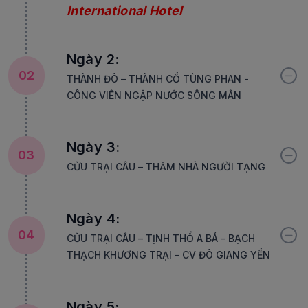
International Hotel
Ngày 2:
02
THÀNH ĐÔ – THÀNH CỔ TÙNG PHAN -
CÔNG VIÊN NGẬP NƯỚC SÔNG MÂN
Ngày 3:
03
CỬU TRẠI CÂU – THĂM NHÀ NGƯỜI TẠNG
Ngày 4:
04
CỬU TRẠI CÂU – TỊNH THỔ A BÁ – BẠCH
THẠCH KHƯƠNG TRẠI – CV ĐÔ GIANG YỂN
Ngày 5: