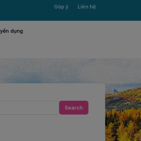
Góp ý
Liên hệ
yển dụng
Search