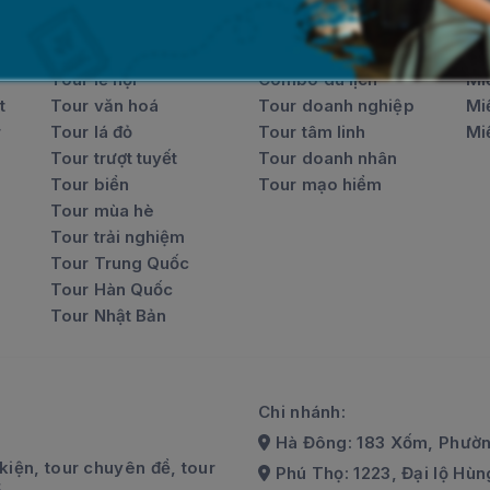
Tour chủ đề
Loại hình tour
To
Tour lễ hội
Combo du lịch
Mi
t
Tour văn hoá
Tour doanh nghiệp
Mi
r
Tour lá đỏ
Tour tâm linh
Mi
Tour trượt tuyết
Tour doanh nhân
Tour biển
Tour mạo hiểm
Tour mùa hè
Tour trải nghiệm
Tour Trung Quốc
Tour Hàn Quốc
Tour Nhật Bản
Chi nhánh:
Hà Đông: 183 Xốm, Phườn
kiện, tour chuyên đề, tour
Phú Thọ: 1223, Đại lộ Hùng
5