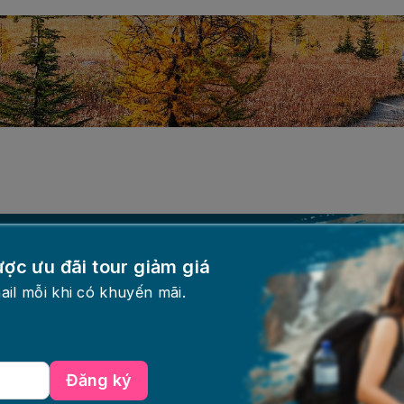
 đãi tour giảm giá
ược ưu đãi tour giảm giá
ail mỗi khi có khuyến mãi.
Subscribe
Đăng ký