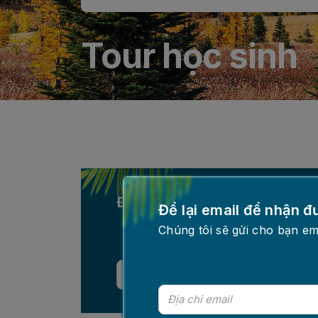
Tour học sinh
Để lại email để nhận được ưu
Để lại email để nhận đ
Chúng tôi sẽ gửi cho bạn em