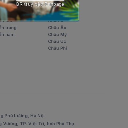
QR truy cập Fanpage
ur nội địa
Tour Quốc tế
ền bắc
Châu Á
ền trung
Châu Âu
ền nam
Châu Mỹ
Châu Úc
Châu Phi
g Phú Lương, Hà Nội
 Vương, TP. Việt Trì, tỉnh Phú Thọ