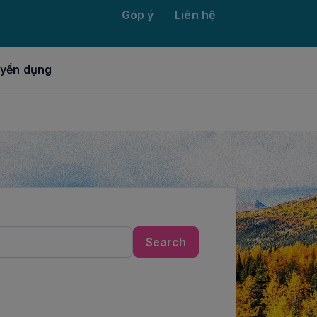
Góp ý
Liên hệ
yển dụng
Search