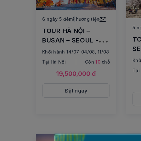
6 ngày 5 đêm
Phương tiện
5 n
TOUR HÀ NỘI –
TO
BUSAN – SEOUL -
SE
INCHEON
Khởi hành 14/07, 04/08, 11/08
SE
Khở
Tại Hà Nội
Còn
10
chỗ
PA
Tại
19,500,000 đ
E
– 
Đặt ngay
EW
T
G