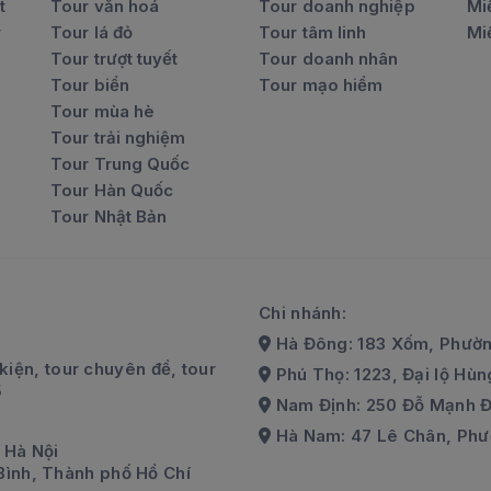
t
Tour văn hoá
Tour doanh nghiệp
Mi
r
Tour lá đỏ
Tour tâm linh
Mi
Tour trượt tuyết
Tour doanh nhân
Tour biển
Tour mạo hiểm
Tour mùa hè
Tour trải nghiệm
Tour Trung Quốc
Tour Hàn Quốc
Tour Nhật Bản
Chi nhánh:
Hà Đông: 183 Xốm, Phườn
kiện, tour chuyên đề, tour
Phú Thọ: 1223, Đại lộ Hùng
5
Nam Định: 250 Đỗ Mạnh Đ
Hà Nam: 47 Lê Chân, Phư
 Hà Nội
Bình, Thành phố Hồ Chí