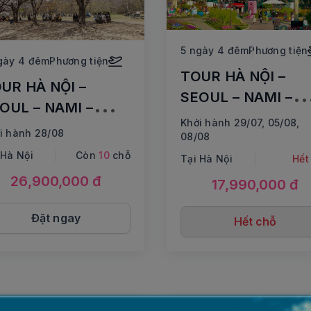
5 ngày 4 đêm
Phương tiện
gày 4 đêm
Phương tiện
TOUR HÀ NỘI –
UR HÀ NỘI –
SEOUL – NAMI –
OUL – NAMI –
EVERLAND ( Đi sá
Khởi hành 29/07, 05/08,
OUL FOREST
i hành 28/08
về trưa)
08/08
RK – LÀNG CỔ
 Hà Nội
Còn
10
chỗ
Tại Hà Nội
Hết
UNPYEONG HANOK
26,900,000 đ
17,990,000 đ
ĐẠI HỌC NỮ SINH
HA – CHỢ
Đặt ngay
Hết chỗ
RUYỀN THỐNG
WANGJIANG
HOT