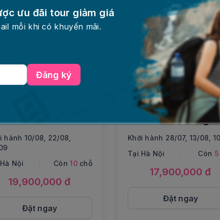
ược ưu đãi tour giảm giá
ail mỗi khi có khuyến mãi.
Đăng ký
gày 5 đêm
Phương tiện
5 ngày 4 đêm
Phương tiện
UR HÀ NỘI -
Tour Seoul - Nami 
SAN - CỐ ĐÔ
Everland - Công
EONGJU – SEOUL
viên Yeouido - Rừ
i hành 10/08, 22/08,
Khởi hành 28/07, 13/08, 1
HÀ NỘI
09
Seoul - Thư viện
Tại Hà Nội
Còn
5
Starfield
 Hà Nội
Còn
10
chỗ
17,900,000 đ
19,900,000 đ
Đặt ngay
Đặt ngay