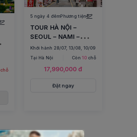
5 ngày 4 đêm
Phương tiện
TOUR HÀ NỘI –
SEOUL – NAMI –
EVERLAND ( Đi tối về
Khởi hành 28/07, 13/08, 10/09
ng
tối)
Tại Hà Nội
Còn
10
chỗ
17,990,000 đ
 chỗ
Đặt ngay