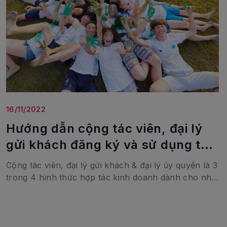
16/11/2022
Hướng dẫn cộng tác viên, đại lý
gửi khách đăng ký và sử dụng tài
khoản bán tour
Cộng tác viên, đại lý gửi khách & đại lý ủy quyền là 3
trong 4 hình thức hợp tác kinh doanh dành cho nhà
đầu tư, nhà khởi nghiệp, người làm việc tại nhà.
Trước cuộc suy thoái kinh tế toàn cầu có thể kéo
đến hết 2023, Wondertour đồng hành phát triển
hoạt động kinh doanh cùng bạn, giúp bạn có thu