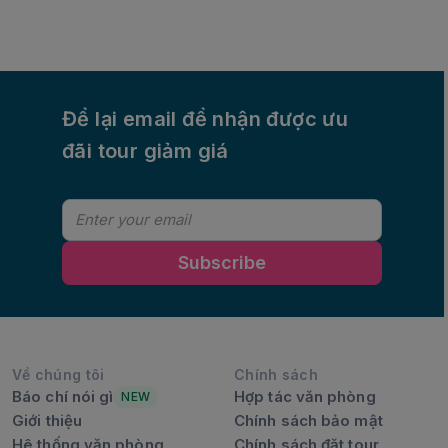
an toàn, kỹ năng thoát hiểm cần kíp cho học sinh,
giúp các bạn nhỏ an toàn, tự chủ.
Để lại email để nhận được ưu
đãi tour giảm giá
Subscribe
Về chúng tôi
Chính sách
Báo chí nói gì
Hợp tác văn phòng
NEW
Giới thiệu
Chính sách bảo mật
Hê thống văn phòng
Chính sách đặt tour