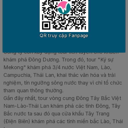
Nha Trang, Phú Quốc, Đà Lạt…
Với tour "Non nước Việt Nam," khám phá miền
Bắc, du khách được tham gia nhiều hơn trải
nghiệm cộng đồng, tìm hiểu văn hóa đặc trưng
QR truy cập Fanpage
của đồng bào dân tộc miền núi, văn hóa lúa nước
của đồng bằng sông Hồng.
Công ty còn xây dựng tour liên tuyến cho khách
khám phá Đông Dương. Trong đó, tour "Ký sự
Mekong" khám phá 3/4 nước Việt Nam, Lào,
Campuchia, Thái Lan, khai thác văn hóa và trải
nghiệm, tín ngưỡng sông nước thay vì chỉ tổ chức
tham quan thông thường.
Gần đây nhất, tour vòng cung Đông Tây Bắc Việt
Nam-Lào-Thái Lan khám phá các tỉnh Đông, Tây
Bắc nước ta sau đó qua cửa khẩu Tây Trang
(Điện Biên) khám phá các tỉnh miền bắc Lào, Thái