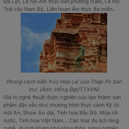
Đà Lạt, Lễ hội Ẩm thực Đất phương Nam, Lễ hội
Trái cây Nam Bộ, Liên hoan Ẩm thực Ba miền...
Phong cách kiến trúc Hòa Lai của Tháp Po Sah
Inư. (Ảnh: Hồng Đạt/TTXVN)
Giá trị nghệ thuật được nghiên cứu tạo thành sản
phẩm đặc sắc như chương trình thực cảnh Ký ức
Hội An, Show Áo dài, Tinh hoa Bắc Bộ, Múa rối
nước, Tinh hoa Việt Nam… Các tour du lịch làng
nghề, du lịch khám phá nông thôn, nông nghiệp