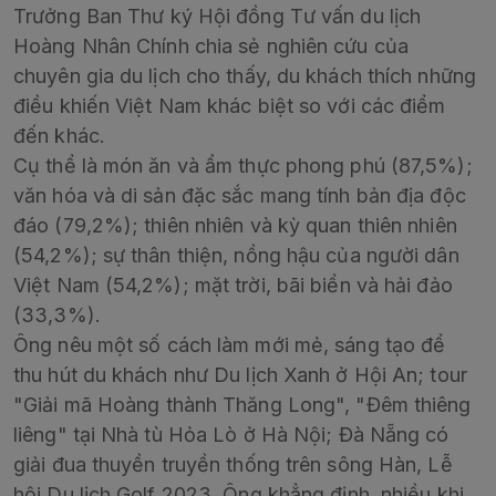
Trưởng Ban Thư ký Hội đồng Tư vấn du lịch
Hoàng Nhân Chính chia sẻ nghiên cứu của
chuyên gia du lịch cho thấy, du khách thích những
điều khiến Việt Nam khác biệt so với các điểm
đến khác.
Cụ thể là món ăn và ẩm thực phong phú (87,5%);
văn hóa và di sản đặc sắc mang tính bản địa độc
đáo (79,2%); thiên nhiên và kỳ quan thiên nhiên
(54,2%); sự thân thiện, nồng hậu của người dân
Việt Nam (54,2%); mặt trời, bãi biển và hải đảo
(33,3%).
Ông nêu một số cách làm mới mẻ, sáng tạo để
thu hút du khách như Du lịch Xanh ở Hội An; tour
"Giải mã Hoàng thành Thăng Long", "Đêm thiêng
liêng" tại Nhà tù Hỏa Lò ở Hà Nội; Đà Nẵng có
giải đua thuyền truyền thống trên sông Hàn, Lễ
hội Du lịch Golf 2023. Ông khẳng định, nhiều khi