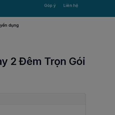
Góp ý
Liên hệ
yển dụng
ày 2 Đêm Trọn Gói