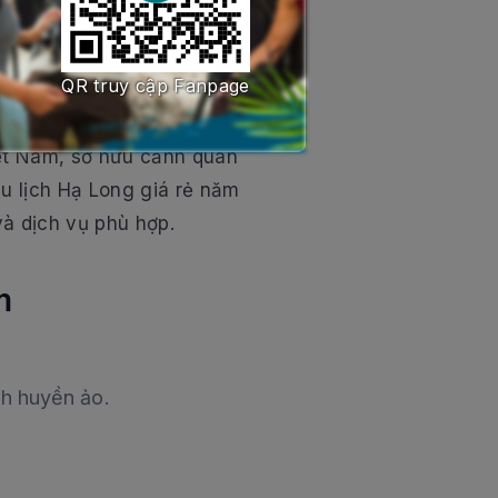
QR truy cập Fanpage
00 hòn đảo đá vôi lớn nhỏ
ệt Nam, sở hữu cảnh quan
Du lịch Hạ Long giá rẻ năm
và dịch vụ phù hợp.
m
nh huyền ảo.