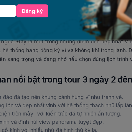
Đăng ký
ông nhận là Di sản Thiên nhiên Thế giới với hơn 1.6
 ngọc. Đây là một trong những điểm đến đẹp nhất Vi
, hệ thống hang động kỳ vĩ và không khí trong lành. 
ên sang trọng và đáng nhớ nếu chọn đúng lịch trình 
n nổi bật trong tour 3 ngày 2 đê
 đảo đá tạo nên khung cảnh hùng vĩ như tranh vẽ.
 lớn và đẹp nhất vịnh với hệ thống thạch nhũ lấp lá
ện trên mây” với kiến trúc đá tự nhiên ấn tượng.
xinh và đỉnh núi view panorama tuyệt đẹp.
ổ kính với nhiều nhũ đá hình thù kỳ lạ.