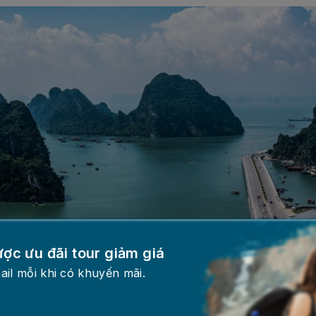
ược ưu đãi tour giảm giá
ail mỗi khi có khuyến mãi.