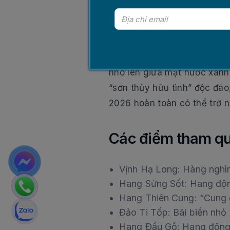
Vịnh Hạ Long được UNESCO c
nhô lên giữa mặt nước xanh
“sơn thủy hữu tình” độc đáo
2026 hoàn toàn có thể trở n
Các điểm tham qua
Vịnh Hạ Long: Hàng nghìn
Hang Sửng Sốt: Hang động
Hang Thiên Cung: “Cung đi
Đảo Ti Tốp: Bãi biển nhỏ 
Hang Đầu Gỗ: Hang động c