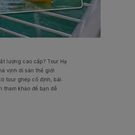
hất lượng cao cấp? Tour Hạ
á vịnh di sản thế giới
ó tour ghép cố định, bài
ình tham khảo để bạn dễ