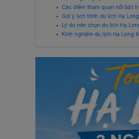
Các điểm tham quan nổi bật t
Gợi ý lịch trình du lịch Hạ Lo
Lý do nên chọn du lịch Hạ Lon
Kinh nghiệm du lịch Hạ Long t