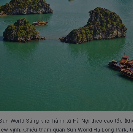
Sun World Sáng khởi hành từ Hà Nội theo cao tốc (kh
view vịnh. Chiều tham quan Sun World Hạ Long Park, 