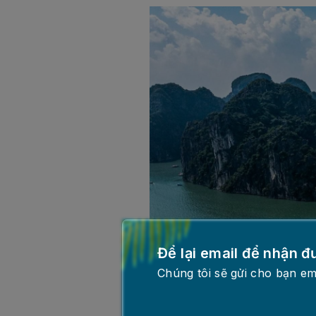
Để lại email để nhận đ
Chúng tôi sẽ gửi cho bạn em