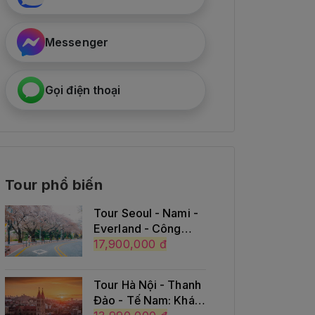
Messenger
Gọi điện thoại
Tour phổ biến
Tour Seoul - Nami -
Everland - Công
viên Yeouido - Rừng
17,900,000 đ
Seoul - Thư viện
Starfield
Tour Hà Nội - Thanh
Đảo - Tế Nam: Khám