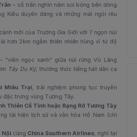
Trấn
– cổ trấn nghìn năm soi bóng bên dòng
g Kiều duyên dáng và những mái ngói rêu
cảnh mới của Trương Gia Giới với 7 ngọn núi
dài hơn 2km ngắm thiên nhiên hùng vĩ từ độ
– “viên ngọc xanh” giữa núi rừng Vũ Lăng
him
Tây Du Ký
, thưởng thức tiếng hát dân ca
i Miêu Trại
, trải nghiệm phong tục truyền
u đặc trưng vùng Tương Tây.
h Thiên Cổ Tình hoặc Rạng Rỡ Tương Tây
áng tái hiện lịch sử và văn hóa Hồ Nam (chi
 Nội
cùng
China Southern Airlines
, nghỉ tại