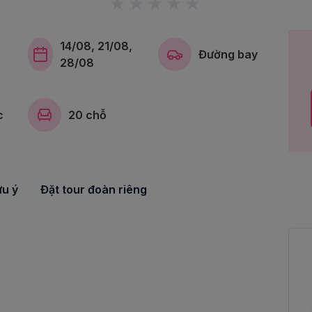
14/08, 21/08,
Đường bay
28/08
c
20 chỗ
ưu ý
Đặt tour đoàn riêng