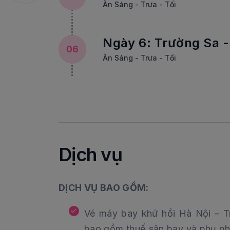
Ăn Sáng - Trưa - Tối
Ngày 6: Trường Sa -
06
Ăn Sáng - Trưa - Tối
Dịch vụ
DỊCH VỤ BAO GỒM:
Vé máy bay khứ hồi Hà Nội – T
bao gồm thuế sân bay và phụ ph