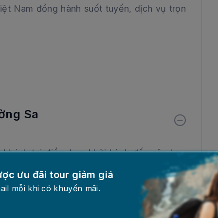
iệt Nam đồng hành suốt tuyến, dịch vụ trọn
ường Sa
khách tại điểm hẹn khởi hành đến sân bay
ục đáp chuyến bay
CZ8359 lúc 20h00
của
ược ưu đãi tour giảm giá
ern Airlines đi Trường Sa.
ail mỗi khi có khuyến mãi.
Sa, đoàn làm thủ tục nhập cảnh. Xe và HDV