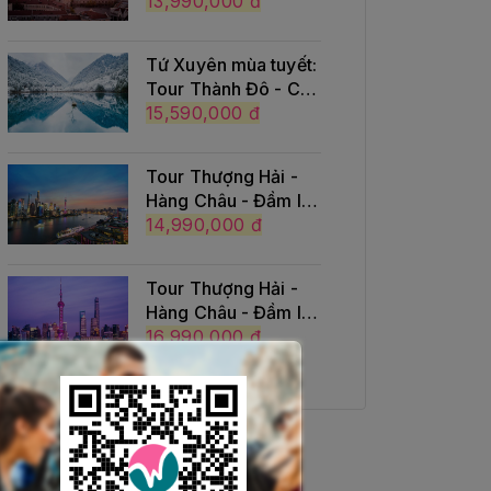
phá Thụy Sĩ của
13,990,000 đ
phương Đông
Tứ Xuyên mùa tuyết:
Tour Thành Đô - Cửu
Trại Câu - Trượt
15,590,000 đ
tuyết Gia Cô Sơn
Tour Thượng Hải -
Hàng Châu - Đầm lầy
Thanh Sơn - Tây Ô
14,990,000 đ
Trấn (Có Shopping)
Tour Thượng Hải -
Hàng Châu - Đầm lầy
Thanh Sơn - Tây Ô
16,990,000 đ
Trấn (No Shopping)