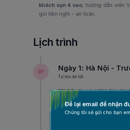
khách sạn 4 sao
, hướng dẫn viên V
gói tiện nghi – an toàn.
Lịch trình
Ngày 1: Hà Nội - Tr
01
Tự túc ăn tối
17h00:
Xe và HDV đón Quý 
Quốc tế Nội Bài làm thủ t
Để lại email để nhận đ
hãng hàng không China South
Chúng tôi sẽ gửi cho bạn em
23h10:
Đến sân bay Trường 