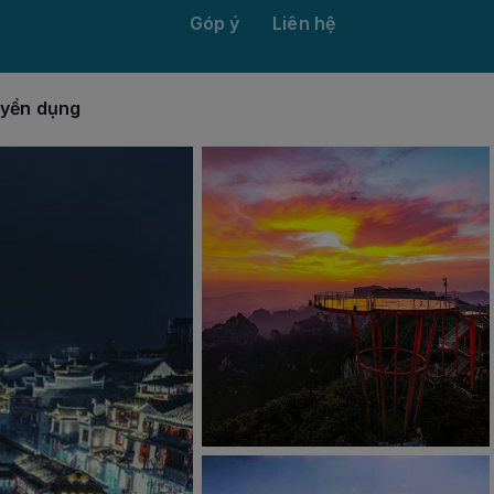
Góp ý
Liên hệ
yển dụng