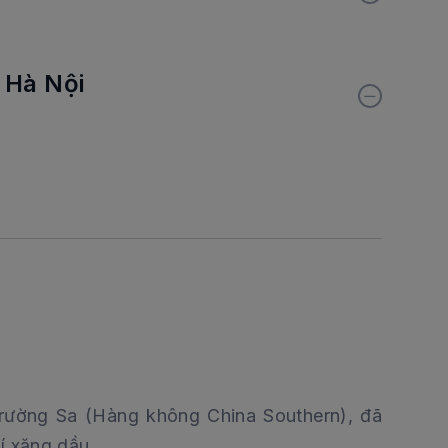
 Hà Nội
rường Sa (Hàng không China Southern), đã
í xăng dầu.