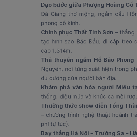
Dạo bước giữa Phượng Hoàng Cổ 
Đà Giang thơ mộng, ngắm cầu Hồn
phong cổ kính.
Chinh phục Thất Tinh Sơn
– thắng 
tạo hình sao Bắc Đẩu, đi cáp treo 
cao 1.314m.
Thả thuyền ngắm Hồ Bảo Phong
Nguyên, nơi từng xuất hiện trong p
du dương của người bản địa.
Khám phá văn hóa người Miêu tạ
thống, điệu múa và khúc ca mời rượ
Thưởng thức show diễn Tống Thàn
– chương trình nghệ thuật hoành tr
phí tự túc).
Bay thẳng Hà Nội – Trường Sa – Hà