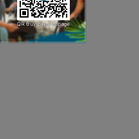
QR truy cập Fanpage