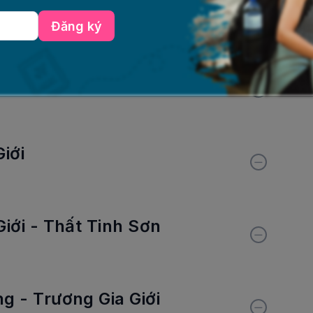
 nhận phòng, nghỉ ngơi.
Đăng ký
tại Trường Sa.
- Phượng Hoàng cổ trấn
iới
iới - Thất Tinh Sơn
g - Trương Gia Giới