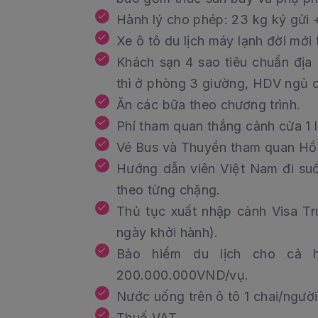
Hành lý cho phép: 23 kg ký gửi +
Xe ô tô du lịch máy lạnh đời mới 
Khách sạn 4 sao tiêu chuẩn địa
thì ở phòng 3 giường, HDV ngủ 
Ăn các bữa theo chương trình.
Phí tham quan thắng cảnh cửa 1 l
Vé Bus và Thuyền tham quan Hồ
Hướng dẫn viên Việt Nam đi su
theo từng chặng.
Thủ tục xuất nhập cảnh Visa T
ngày khởi hành).
Bảo hiểm du lịch cho cả h
200.000.000VND/vụ.
Nước uống trên ô tô 1 chai/ngườ
Thuế VAT