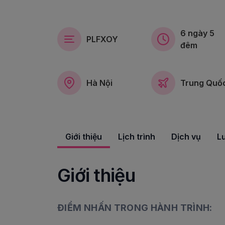
6 ngày 5
PLFXOY
đêm
Hà Nội
Trung Quố
Giới thiệu
Lịch trình
Dịch vụ
L
Giới thiệu
ĐIỂM NHẤN TRONG HÀNH TRÌNH: