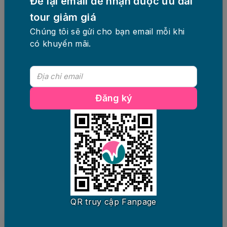
Để lại email để nhận được ưu đãi
tour giảm giá
Chúng tôi sẽ gửi cho bạn email mỗi khi
9 ngày 8 đêm
Phương tiện
có khuyến mãi.
Tour Châu Âu: Pháp - Thụy Sỹ - Đức
- Áo - Séc
Khởi hành
Đăng ký
Tại Hà Nội
Còn
25
chỗ
65,900,000 đ
Đặt ngay
QR truy cập Fanpage