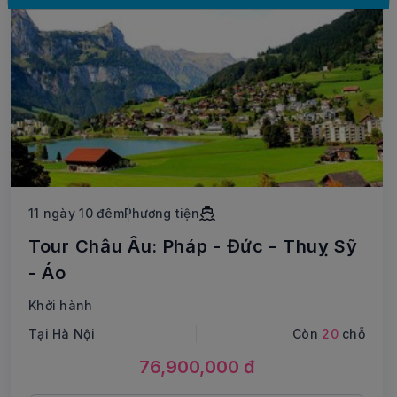
11 ngày 10 đêm
Phương tiện
Tour Châu Âu: Pháp - Đức - Thuỵ Sỹ
- Áo
Khởi hành
Tại Hà Nội
Còn
20
chỗ
76,900,000 đ