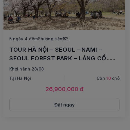
5 ngày 4 đêm
Phương tiện
TOUR HÀ NỘI – SEOUL – NAMI –
SEOUL FOREST PARK – LÀNG CỔ
EUNPYEONG HANOK – ĐẠI HỌC NỮ
Khởi hành 28/08
SINH EWHA – CHỢ TRUYỀN THỐNG
Tại Hà Nội
Còn
10
chỗ
GWANGJIANG
26,900,000 đ
Đặt ngay