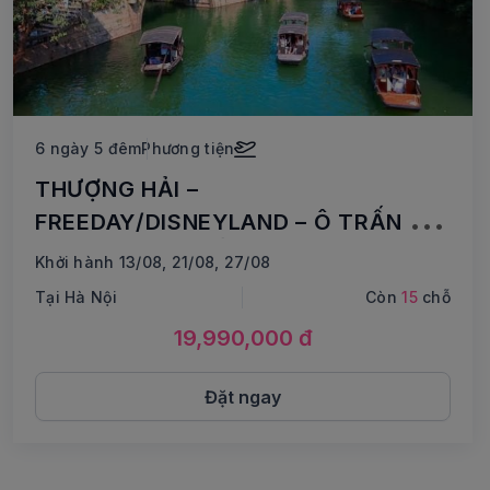
6 ngày 5 đêm
Phương tiện
THƯỢNG HẢI –
FREEDAY/DISNEYLAND – Ô TRẤN –
HÀNG CHÂU – ĐẦM THANH SƠN
Khởi hành 13/08, 21/08, 27/08
TOUR VIP NO SHOPPING
Tại Hà Nội
Còn
15
chỗ
19,990,000 đ
Đặt ngay