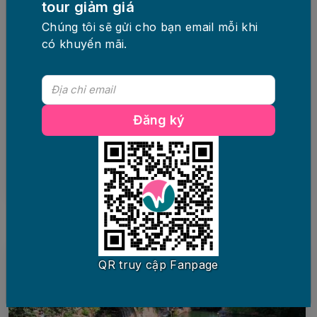
tour giảm giá
5 ngày 4 đêm
Phương tiện
Chúng tôi sẽ gửi cho bạn email mỗi khi
HÀ NỘI – BANGKOK – PATTAYA (
có khuyến mãi.
Sáng đi chiều về )
Khởi hành 08/08, 14/08, 15/08
Tại Hà Nội
Còn
10
chỗ
Đăng ký
8,790,000 đ
Đặt ngay
QR truy cập Fanpage