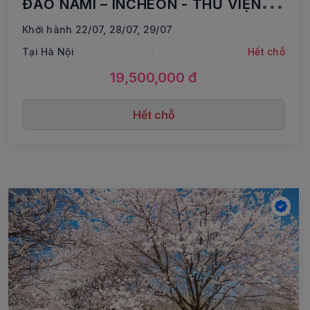
ĐẢO NAMI – INCHEON - THƯ VIỆN
SÁCH - ĐI PHÀ CHO HẢI ÂU ĂN
Khởi hành 22/07, 28/07, 29/07
Tại Hà Nội
Hết chỗ
19,500,000 đ
Hết chỗ