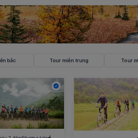
iền bắc
Tour miền trung
Tour m
gày 2 đêm
Phương tiện