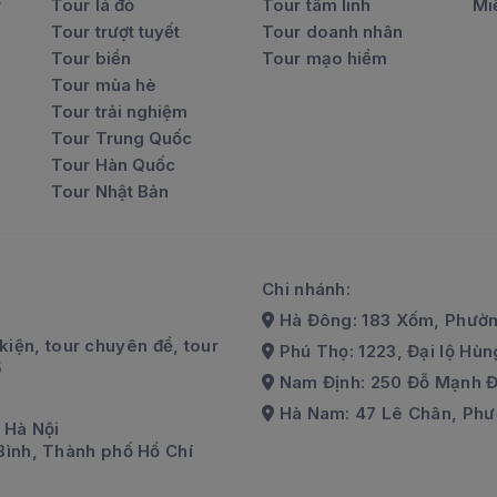
r
Tour lá đỏ
Tour tâm linh
Mi
Tour trượt tuyết
Tour doanh nhân
Tour biển
Tour mạo hiểm
Tour mùa hè
Tour trải nghiệm
Tour Trung Quốc
Tour Hàn Quốc
Tour Nhật Bản
Chi nhánh:
Hà Đông: 183 Xốm, Phườn
kiện, tour chuyên đề, tour
Phú Thọ: 1223, Đại lộ Hùng
5
Nam Định: 250 Đỗ Mạnh Đ
Hà Nam: 47 Lê Chân, Phư
 Hà Nội
Bình, Thành phố Hồ Chí