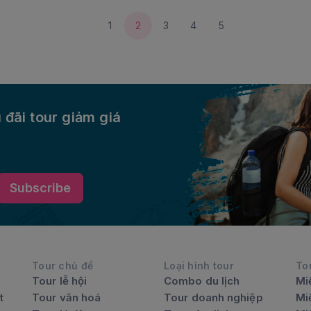
1
2
3
4
5
 đãi tour giảm giá
Subscribe
Tour chủ đề
Loại hình tour
To
Tour lễ hội
Combo du lịch
Mi
t
Tour văn hoá
Tour doanh nghiệp
Mi