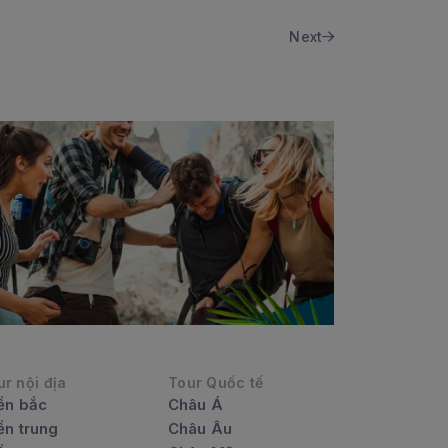
Next
ur nội địa
Tour Quốc tế
ền bắc
Châu Á
ền trung
Châu Âu