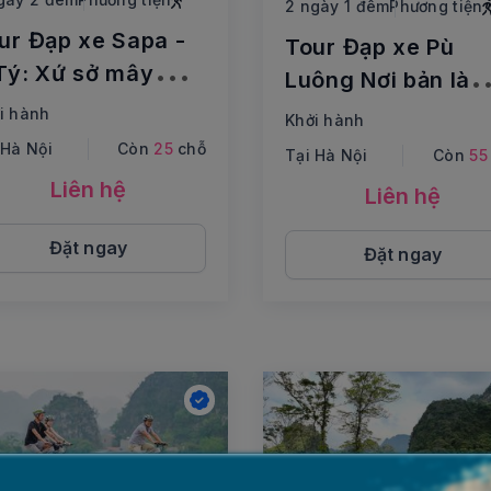
2 ngày 1 đêm
Phương tiện
ur Đạp xe Sapa -
Tour Đạp xe Pù
Tý: Xứ sở mây
Luông Nơi bản làn
ắng giữa bạt ngàn
thơm mùi lúa chín
i hành
Khởi hành
a chín
 Hà Nội
Còn
25
chỗ
Tại Hà Nội
Còn
55
Liên hệ
Liên hệ
Đặt ngay
Đặt ngay