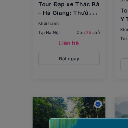
Tour Đạp xe Thác Bà
To
– Hà Giang: Thưởng
Y 
ngoạn cảnh sắc
Khởi hành
tr
Vùng Đông Bắc
Khở
Tại Hà Nội
Còn
25
chỗ
lú
Tại
Liên hệ
Đặt ngay