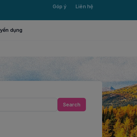
Góp ý
Liên hệ
yển dụng
Search