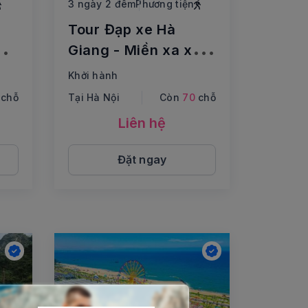
3 ngày 2 đêm
Phương tiện
Tour Đạp xe Hà
g
Giang - Miền xa xôi
nơi đá cũng nở thành
Khởi hành
hoa
chỗ
Tại Hà Nội
Còn
70
chỗ
Liên hệ
Đặt ngay