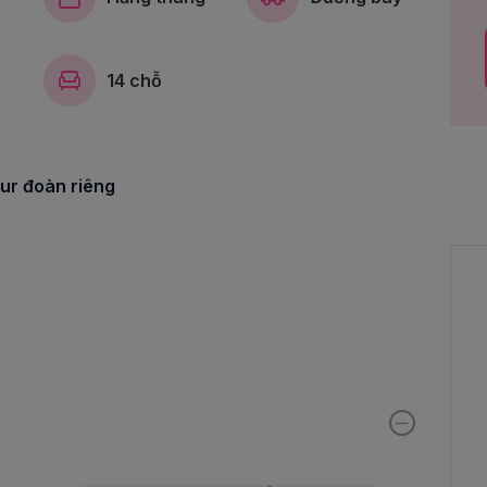
14 chỗ
our đoàn riêng