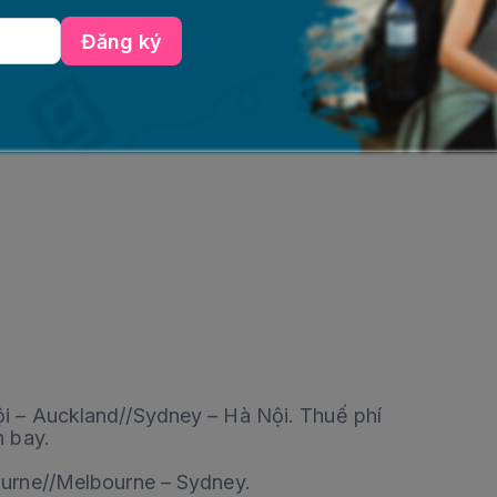
Đăng ký
Nội – Auckland//Sydney – Hà Nội. Thuế phí
n bay.
ourne//Melbourne – Sydney.