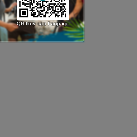
QR truy cập Fanpage