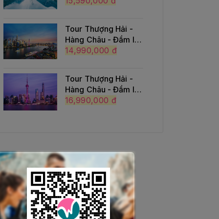
Trại Câu - Trượt
15,590,000 đ
tuyết Gia Cô Sơn
Tour Thượng Hải -
Hàng Châu - Đầm lầy
Thanh Sơn - Tây Ô
14,990,000 đ
Trấn (Có Shopping)
Tour Thượng Hải -
Hàng Châu - Đầm lầy
Thanh Sơn - Tây Ô
16,990,000 đ
Trấn (No Shopping)