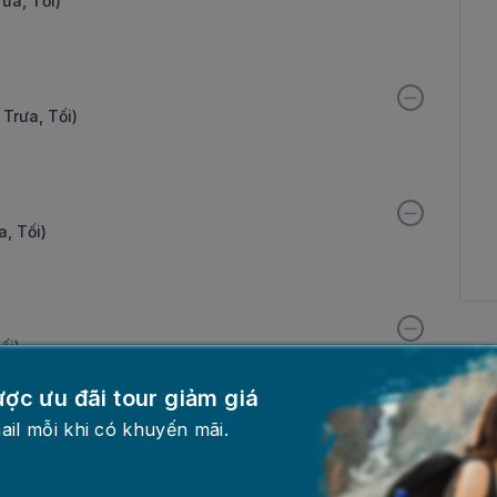
ưa, Tối)
Trưa, Tối)
, Tối)
ối)
ược ưu đãi tour giảm giá
ail mỗi khi có khuyến mãi.