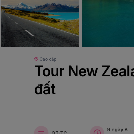
Cao cấp
Tour New Zeala
đất
9 ngày 8
QT-TC