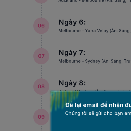
Auckland - Melbourne (Ăn: Sáng, Tr
Ngày 6:
06
Melbourne - Yarra Velay (Ăn: Sáng, 
Ngày 7:
07
Melbourne - Sydney (Ăn: Sáng, Trưa
Ngày 8:
08
Sydney City Tour (Ăn: Sáng, Trưa, T
Để lại email để nhận đ
Ngày 9:
Chúng tôi sẽ gửi cho bạn em
09
Sydney - Hà Nội (Ăn: Sáng)