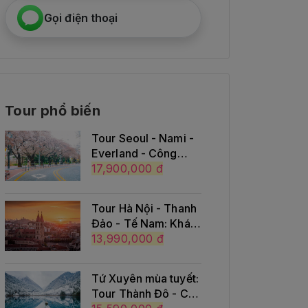
Gọi điện thoại
Tour phổ biến
Tour Seoul - Nami -
Everland - Công
viên Yeouido - Rừng
17,900,000 đ
Seoul - Thư viện
Starfield
Tour Hà Nội - Thanh
Đảo - Tế Nam: Khám
phá Thụy Sĩ của
13,990,000 đ
phương Đông
Tứ Xuyên mùa tuyết:
Tour Thành Đô - Cửu