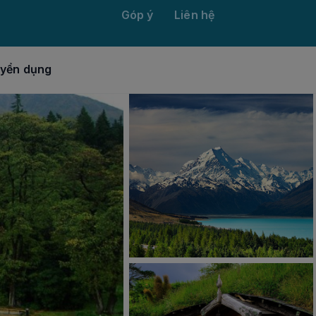
Góp ý
Liên hệ
yển dụng