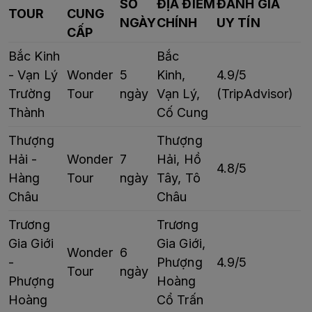
SỐ
ĐỊA ĐIỂM
ĐÁNH GIÁ
TOUR
CUNG
NGÀY
CHÍNH
UY TÍN
CẤP
Bắc Kinh
Bắc
- Vạn Lý
Wonder
5
Kinh,
4.9/5
Trường
Tour
ngày
Vạn Lý,
(TripAdvisor)
Thành
Cố Cung
Thượng
Thượng
Hải -
Wonder
7
Hải, Hồ
4.8/5
Hàng
Tour
ngày
Tây, Tô
Châu
Châu
Trương
Trương
Gia Giới
Gia Giới,
Wonder
6
-
Phượng
4.9/5
Tour
ngày
Phượng
Hoàng
Hoàng
Cổ Trấn