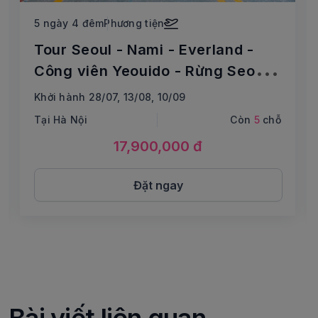
5 ngày 4 đêm
Phương tiện
Tour Seoul - Nami - Everland -
Công viên Yeouido - Rừng Seoul -
Thư viện Starfield
Khởi hành 28/07, 13/08, 10/09
Tại Hà Nội
Còn
5
chỗ
17,900,000 đ
Đặt ngay
Bài viết liên quan