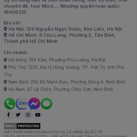
chuyên đề, tour Mice.... Nhượng quyền toàn quốc:
19009335
Địa chỉ:
Hà Nội: 129 Nguyễn Ngọc Doãn, Kim Liên, Hà Nội
Hồ Chí Minh: 6 Cửu Long, Phường 2, Tân Bình,
Thành phố Hồ Chí Minh
Chi nhánh:
Hà Đông: 183 Xốm, Phường Phú Lương, Hà Nội
Phú Thọ: 1223, Đại lộ Hùng Vương, TP. Việt Trì, tỉnh Phú
Thọ
Nam Định: 250 Đỗ Mạnh Đạo, Phường Đông A, Ninh Bình
Hà Nam: 47 Lê Chân, Phường Châu Sơn, Ninh Bình
GIẤY PHÉP KINH DOANH DỊCH VỤ LỮ HÀNH QUỐC TẾ
Số: 01-1621/2020/ TCDL – GPLHQT cấp bởi Tổng Cục Du Lịch ngày