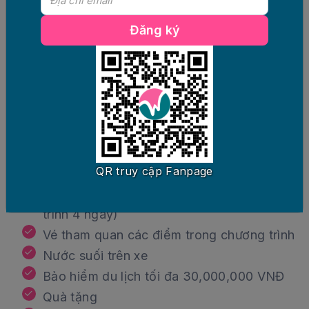
trình
Xe ô tô đón/tiễn Rạp Xiếc Trung Ương –
Đăng ký
Sân bay Nội Bài
Lưu trú tại khách sạn 3 sao tiêu chuẩn
sạch sẽ, tiện nghi (02 khách/phòng, nếu lẻ
nam/nữ sử dụng phòng 03 khách, trẻ em
ngủ chung với ba/mẹ)
Các bữa ăn trong chương trình: Ăn sáng:
QR truy cập Fanpage
Tại khách sạn; Ăn chính: 150,000VNĐ/suất
(180,000VNĐ/suất trên tàu đối với chương
trình 4 ngày)
Vé tham quan các điểm trong chương trình
Nước suối trên xe
Bảo hiểm du lịch tối đa 30,000,000 VNĐ
Quà tặng