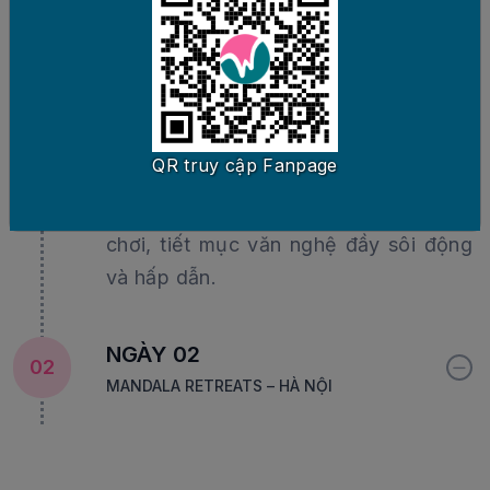
Kết thúc vui chơi, quý khách nghỉ ngơi
và tự do khám phá khu retreats.
Tối
: Quý khách thưởng thức ẩm thực
địa phương tại nhà hàng khu retreats
QR truy cập Fanpage
và tham gia tiệc
gala dinner
với sự
dẫn dắt từ MC chuyên nghiệp, trò
chơi, tiết mục văn nghệ đầy sôi động
và hấp dẫn.
NGÀY 02
02
MANDALA RETREATS – HÀ NỘI