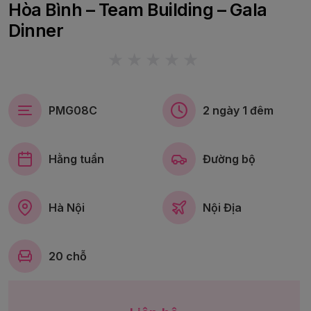
Hòa Bình – Team Building – Gala
Dinner
PMG08C
2 ngày 1 đêm
Hằng tuần
Đường bộ
Hà Nội
Nội Địa
20 chỗ