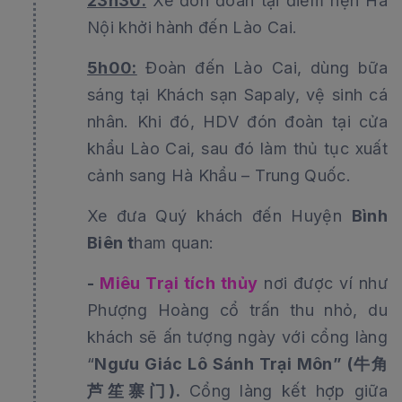
23h30:
Xe đón đoàn tại điểm hẹn Hà
Nội khởi hành đến Lào Cai.
5h00:
Đoàn đến Lào Cai, dùng bữa
sáng tại Khách sạn Sapaly, vệ sinh cá
nhân. Khi đó, HDV đón đoàn tại cửa
khẩu Lào Cai, sau đó làm thủ tục xuất
cảnh sang Hà Khẩu – Trung Quốc.
Xe đưa Quý khách đến Huyện
Bình
Biên t
ham quan:
-
Miêu Trại tích thủy
nơi được ví như
Phượng Hoàng cổ trấn thu nhỏ, du
khách sẽ ấn tượng ngày với cổng làng
“
Ngưu Giác Lô Sánh Trại Môn” (牛角
芦笙寨门).
Cổng làng kết hợp giữa