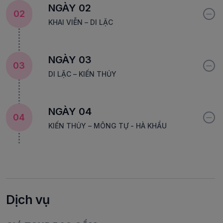
NGÀY 02
02
KHAI VIỄN – DI LẶC
NGÀY 03
03
DI LẶC – KIẾN THỦY
NGÀY 04
04
KIẾN THỦY – MÔNG TỰ - HÀ KHẨU
Dịch vụ