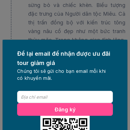
sừng bò và chiếc khèn. Biểu tượng
đặc trưng của Người dân tộc Miêu. Cả
thị trấn đồng bộ với kiến trúc tông
vàng nâu cổ đẹp như một bức tranh
thủy mặc. Trong không gian tĩnh lặng,
hoang sơ và thời tiết mát mẻ, một cảm
Để lại email để nhận được ưu đãi
giác dễ chịu bình yên.
tour giảm giá
Chúng tôi sẽ gửi cho bạn email mỗi khi
có khuyến mãi.
Đăng ký
Miêu Trại tích thủy