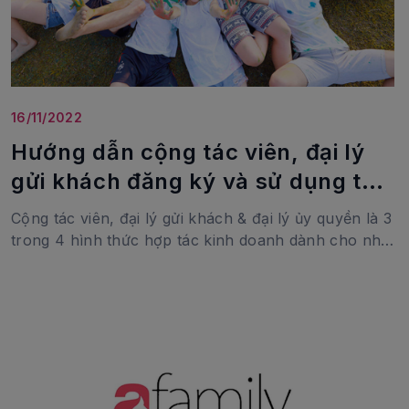
16/11/2022
Hướng dẫn cộng tác viên, đại lý
gửi khách đăng ký và sử dụng tài
khoản bán tour
Cộng tác viên, đại lý gửi khách & đại lý ủy quyền là 3
trong 4 hình thức hợp tác kinh doanh dành cho nhà
đầu tư, nhà khởi nghiệp, người làm việc tại nhà.
Trước cuộc suy thoái kinh tế toàn cầu có thể kéo
đến hết 2023, Wondertour đồng hành phát triển
hoạt động kinh doanh cùng bạn, giúp bạn có thu
nhập ngoài & hệ thống bán tour du lịch văn minh,
bền vững.