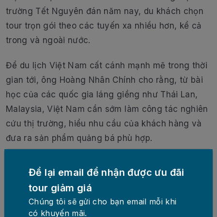
trường Tết Nguyên đán năm nay, du khách chọn
tour trọn gói theo các tuyến xa nhiều hơn, kể cả
trong và ngoài nước.
Để du lịch Việt Nam cất cánh mạnh mẽ trong thời
gian tới, ông Hoàng Nhân Chính cho rằng, từ bài
học của các quốc gia láng giềng như Thái Lan,
Malaysia, Việt Nam cần sớm làm công tác nghiên
cứu thị trường, hiểu nhu cầu của khách hàng và
đưa ra sản phẩm quảng bá phù hợp.
Bên cạnh đó, cộng đồng doanh nghiệp lữ hành
Để lại email để nhận được ưu đãi
cũng kiến nghị nội dung trên, để đánh giá chính
tour giảm giá
xác sự phục hồi của ngành du lịch, phân tích xu
Chúng tôi sẽ gửi cho bạn email mỗi khi
hướng du lịch, chuẩn bị sản phẩm du lịch cho
có khuyến mãi.