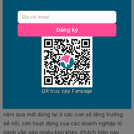
đúng. Bởi đưa sản phẩm đúng nhu cầu sẽ gia
tăng sức hút và phát triển du lịch trở nên bền
vững. Các sản phẩm du lịch cũng cần chú trọng
Đăng ký
đến nâng cao giá trị văn hóa bản địa, tạo nét
riêng trong thu hút khách.
Còn theo ông Lê Công Năng, đi cùng với gia tăng
về số lượng du khách quốc tế đến Việt Nam, cần
đẩy mạnh tăng mức chi trả của khách quốc tế
đến Việt Nam, tăng hiệu quả kinh doanh cho
doanh nghiệp lữ hành.
QR truy cập Fanpage
Theo CEO Wondertour, sự khởi sắc của du lịch
năm qua mới dừng lại ở các con số tăng trưởng
bề nổi, còn hoạt động của các doanh nghiệp lữ
hành vẫn gặp nhiều khó khăn. Khách hiện nay