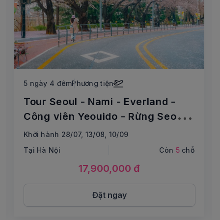
5 ngày 4 đêm
Phương tiện
Tour Seoul - Nami - Everland -
Công viên Yeouido - Rừng Seoul -
Thư viện Starfield
Khởi hành 28/07, 13/08, 10/09
Tại Hà Nội
Còn
5
chỗ
17,900,000 đ
Đặt ngay