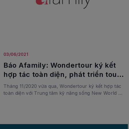
03/06/2021
Báo Afamily: Wondertour ký kết
hợp tác toàn diện, phát triển tour
kỹ năng đích thực
Tháng 11/2020 vừa qua, Wondertour ký kết hợp tác
toàn diện với Trung tâm kỹ năng sống New World để
đưa vào tour học sinh bộ kỹ năng sinh tồn, kỹ năng
an toàn, kỹ năng thoát hiểm cần kíp cho học sinh,
giúp các bạn nhỏ an toàn, tự chủ.